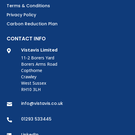
Terms & Conditions
Privacy Policy
Carbon Reduction Plan
CONTACT INFO
Vistavis Limited

11-2 Borers Yard
Borers Arms Road
Copthorne
Crawley
West Sussex
RH10 3LH
info@vistavis.co.uk

01293 533445

LinkedIn